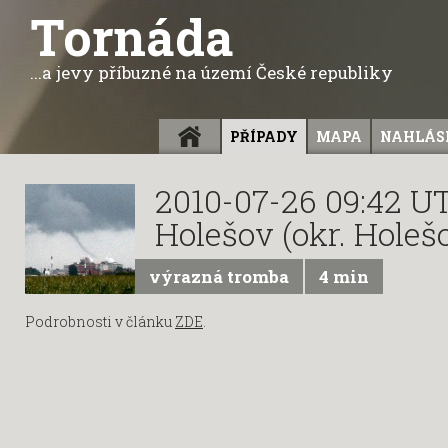
Tornáda
...a jevy příbuzné na území České republiky
ÚVOD
PŘÍPADY
MAPA
NAHLÁSI
2010-07-26 09:42 U
Holešov (okr. Holeš
výrazná tromba
4 min
Podrobnosti v článku
ZDE
.