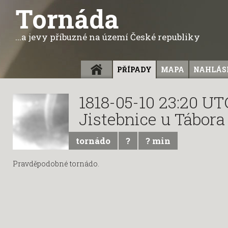
Tornáda
...a jevy příbuzné na území České republiky
ÚVOD
PŘÍPADY
MAPA
NAHLÁSI
1818-05-10 23:20 UT
Jistebnice u Tábora
tornádo
?
? min
Pravděpodobné tornádo.