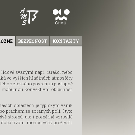
RŮZNÉ
BEZPEČNOST
KONTAKTY
, lidově zvanými např. rarášci nebo
iká ve vyšších hladinách atmosféry
řátého zemského povrchu a postupně
a mohutnou konvektivní oblačnost,
ašich oblastech je typickým vznik
bo prachem ze zoraných polí. I tyto
vě stromů, ale i poměrně vzrostlé
 dobu trvání, mohou však přežívat i