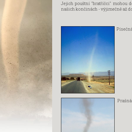
Jejich pouštní "bratříčci" mohou 
našich končinách - výjimečně až do
Písečná 
Prašná 