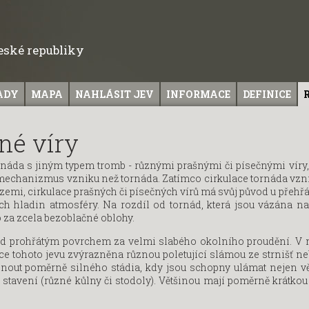
České republiky
ADY
MAPA
NAHLÁSIT JEV
INFORMACE
DEFINICE
né víry
tornáda s jiným typem tromb - různými prašnými či písečnými víry
ný mechanizmus vzniku než tornáda. Zatímco cirkulace tornáda vzn
zemi, cirkulace prašných či písečných vírů má svůj původ u přeh
ch hladin atmosféry. Na rozdíl od tornád, která jsou vázána n
o za zcela bezoblačné oblohy.
ad prohřátým povrchem za velmi slabého okolního proudění. V n
ace tohoto jevu zvýrazněna různou poletující slámou ze strnišť ne
out poměrně silného stádia, kdy jsou schopny ulámat nejen vět
í stavení (různé kůlny či stodoly). Většinou mají poměrně krátkou