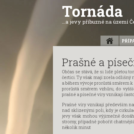
Tornáda
...a jevy příbuzné na území 
ÚVOD
PŘÍP
Prašné a píseč
Občas se stává, že si lidé pletou 
čertíci. Ty však mají zcela odliš
a během vývoje prorůstá směrem k 
prorůstá směrem vzhůru, do vyšší
prašné a písečné víry vznikají čast
Prašné víry vznikají především n
nad sklizenými poli, kdy je cirkul
jevy však mohou výjimečně dosáhn
stromy, případně pobořit chatrnějš
několik minut