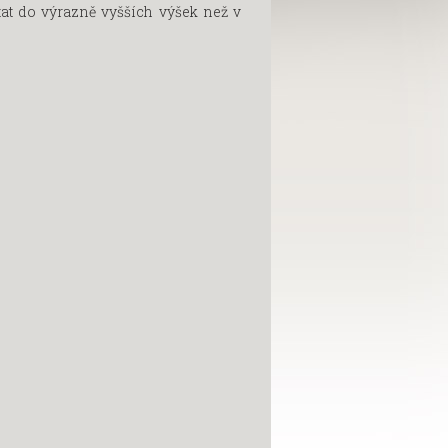
tat do výrazně vyšších výšek než v